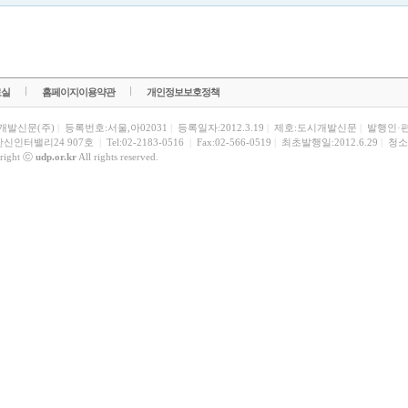
료실
홈페이지이용약관
개인정보보호정책
개발신문(주)
|
등록번호:서울,아02031
|
등록일자:2012.3.19
|
제호:도시개발신문
|
발행인·
한신인터밸리24 907호
|
Tel:02-2183-0516
|
Fax:02-566-0519
|
최초발행일:2012.6.29
|
청소
right ⓒ
udp.or.kr
All rights reserved.