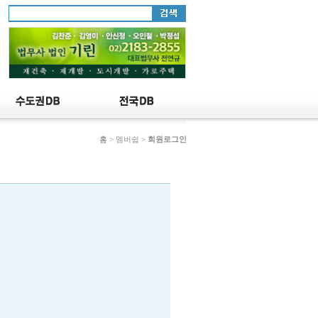
홈
> 멤버쉽 >
회원로그인