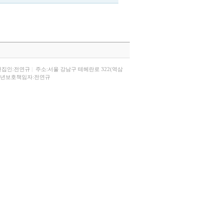
편집인:전연규
|
주소:서울 강남구 테헤란로 322(역삼
년보호책임자:전연규