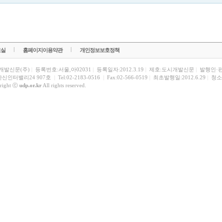
료실
홈페이지이용약관
개인정보보호정책
개발신문(주)
|
등록번호:서울,아02031
|
등록일자:2012.3.19
|
제호:도시개발신문
|
발행인·
한신인터밸리24 907호
|
Tel:02-2183-0516
|
Fax:02-566-0519
|
최초발행일:2012.6.29
|
청소
right ⓒ
udp.or.kr
All rights reserved.