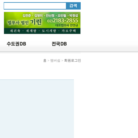
홈
> 멤버쉽 >
회원로그인