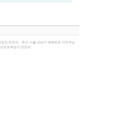
편집인:전연규
|
주소:서울 강남구 테헤란로 322(역삼
년보호책임자:전연규