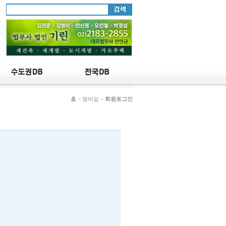
홈
> 멤버쉽 >
회원로그인