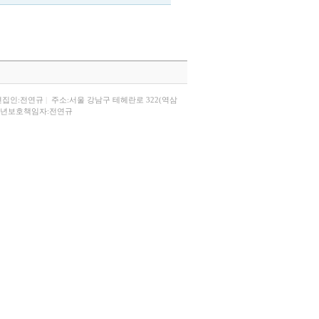
편집인:전연규
|
주소:서울 강남구 테헤란로 322(역삼
년보호책임자:전연규