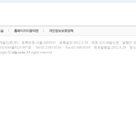
료실
홈페이지이용약관
개인정보보호정책
개발신문(주)
|
등록번호:서울,아02031
|
등록일자:2012.3.19
|
제호:도시개발신문
|
발행인·
한신인터밸리24 907호
|
Tel:02-2183-0516
|
Fax:02-566-0519
|
최초발행일:2012.6.29
|
청소
right ⓒ
udp.or.kr
All rights reserved.