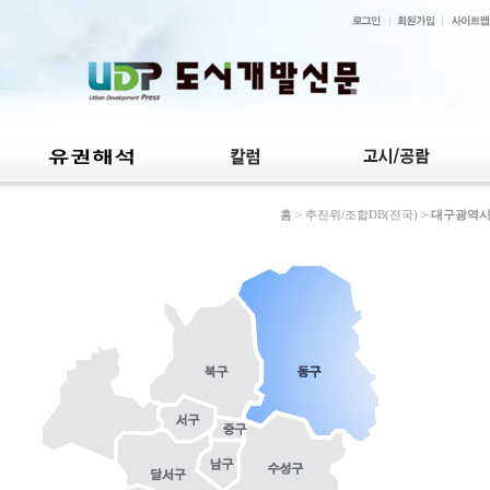
홈
> 추진위/조합DB(전국) >
대구광역