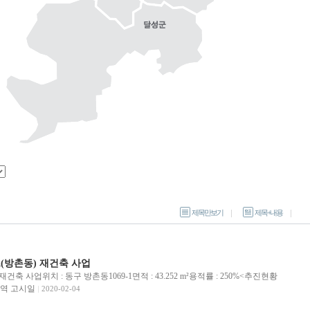
제목만보기
제목+내용
(방촌동) 재건축 사업
축 사업위치 : 동구 방촌동1069-1면적 : 43.252 m²용적률 : 250%<추진현황
정구역 고시일
2020-02-04