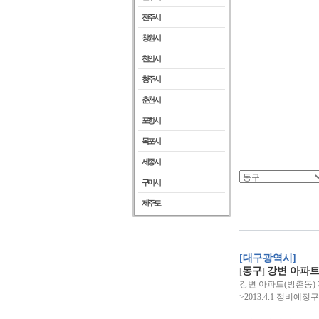
전주시
창원시
천안시
청주시
춘천시
포항시
목포시
세종시
구미시
제주도
[대구광역시]
동구
강변 아파트
[
]
강변 아파트(방촌동) 재건
>2013.4.1 정비예