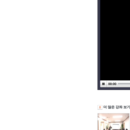
00:00
더 많은 강좌 보