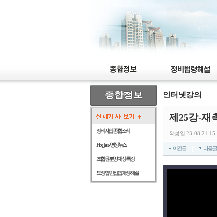
인터넷강의
제25강-재
정비사업 종합 소식
작성일 23-08-21 15
Hot_Issue - 영상뉴스
이전글
다음글
조합원 분양 대상 특강
도정법 빈집법 개정 해설