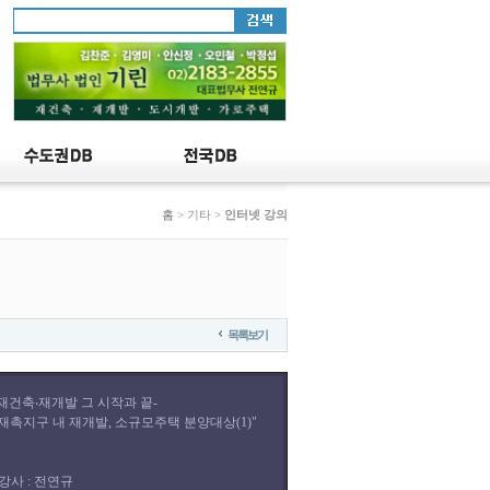
홈
> 기타 >
인터넷 강의
목록보기
-재건축‧재개발 그 시작과 끝-
"재촉지구 내 재개발, 소규모주택 분양대상(1)"
강사 : 전연규