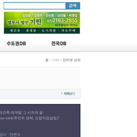
홈
> 기타 >
인터넷 강의
목록보기
-재건축‧재개발 그 시작과 끝-
fast-track(추진위 생략, 조합직접설립)"
강사 : 전연규