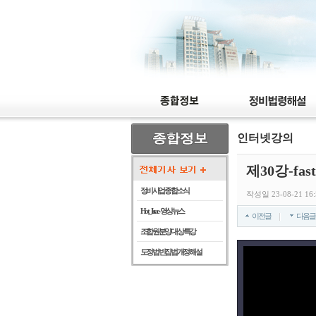
인터넷강의
제30강-fa
정비사업 종합 소식
작성일 23-08-21 16
Hot_Issue - 영상뉴스
이전글
다음글
조합원 분양 대상 특강
도정법 빈집법 개정 해설