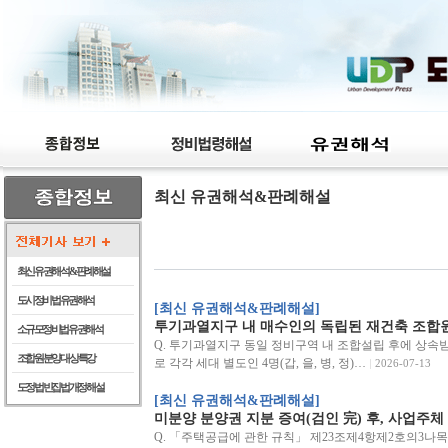
최신 유권해석&판례해설
최신 유권해석 & 판례해설
도시정비법 유권해석
[최신 유권해석&판례해설]
투기과열지구 내 매수인의 독립된 재건축 조합원
소규모정비법 유권해석
Q. 투기과열지구 동일 정비구역 내 조합설립 후에 상속받
조합원 분양 대상 특강
로 각각 세대 별도인 4명(갑, 을, 병, 정)…
2026-07-13
도정법 빈집법 개정 해설
[최신 유권해석&판례해설]
미분양 분양권 지분 증여(검인 完) 후, 사업주
Q. 「주택공급에 관한 규칙」 제23조제4항제2호의3나목