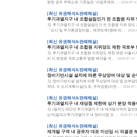
분한 경우 주택소유 기준일은 ‘사업주체와…
2026-07-1
[최신 유권해석&판례해설]
투기과열지구 내 조합설립인가 전 조합원 지위 
.Q. 투기과열지구 내 조합설립인가 전 조합원 지위 양도 관련
「도시 및 주거환경정비법」제39조제1항에 따…
2026-
[최신 유권해석&판례해설]
투기과열지구 내 조합원 지위양도 제한 국토부 
.Q. 투기과열지구 내 조합원 지위양도 제한 관련 서울시가 
리 시 변경된 국토교통부 법령 해석을 적…
2026-07-11
[최신 유권해석&판례해설]
정비기반시설 설치에 따른 무상양여 대상 및 순
.Q. 정비기반시설 설치에 따른 무상양여 대상 및 순부담면적
30)A. ① 도시계획시설(도로, 주차장등)이면…
2026-07-
[최신 유권해석&판례해설]
투기과열지구 내 재당첨 제한에 상가 분양 적용
.Q. (질의1) 2022년 투기과열지구 내 재개발지역의 일
는지(질의2) 투기과열지구 내 정비사업 조…
2026-07-1
[최신 유권해석&판례해설]
재개발 구역 내 공유자 대표 미선임 시 의결권 