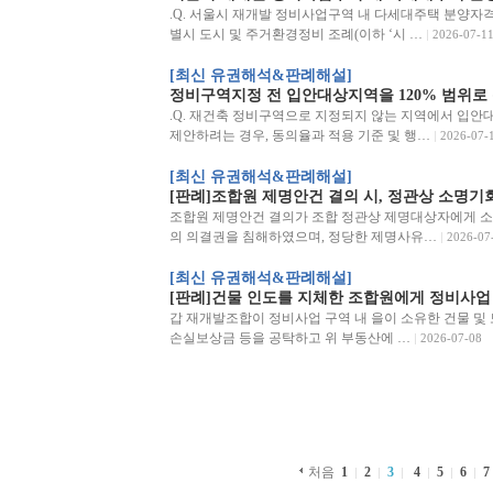
.Q. 서울시 재개발 정비사업구역 내 다세대주택 분양자격 문
별시 도시 및 주거환경정비 조례(이하 ‘시 …
2026-07-1
[최신 유권해석&판례해설]
정비구역지정 전 입안대상지역을 120% 범위로 
.Q. 재건축 정비구역으로 지정되지 않는 지역에서 입안
제안하려는 경우, 동의율과 적용 기준 및 행…
2026-07-
[최신 유권해석&판례해설]
[판례]조합원 제명안건 결의 시, 정관상 소명기
조합원 제명안건 결의가 조합 정관상 제명대상자에게 소
의 의결권을 침해하였으며, 정당한 제명사유…
2026-07
[최신 유권해석&판례해설]
[판례]건물 인도를 지체한 조합원에게 정비사업
갑 재개발조합이 정비사업 구역 내 을이 소유한 건물 및
손실보상금 등을 공탁하고 위 부동산에 …
2026-07-08
처음
1
2
3
4
5
6
7