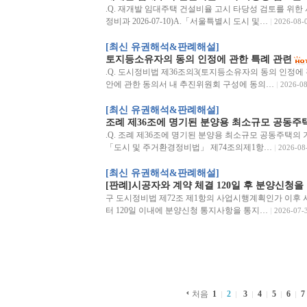
.Q. 재개발 임대주택 건설비율 고시 타당성 검토를 위한
정비과 2026-07-10)A.「서울특별시 도시 및…
2026-08-
[최신 유권해석&판례해설]
토지등소유자의 동의 인정에 관한 특례 관련
.Q. 도시정비법 제36조의3(토지등소유자의 동의 인정
안에 관한 동의서 내 추진위원회 구성에 동의…
2026-08
[최신 유권해석&판례해설]
조례 제36조에 명기된 분양용 최소규모 공동주
.Q. 조례 제36조에 명기된 분양용 최소규모 공동주택의 기준
「도시 및 주거환경정비법」 제74조의제1항…
2026-08
[최신 유권해석&판례해설]
[판례]시공자와 계약 체결 120일 후 분양신청을
구 도시정비법 제72조 제1항의 사업시행계획인가 이후 
터 120일 이내에 분양신청 통지사항을 통지…
2026-07-
처음
1
2
3
4
5
6
7