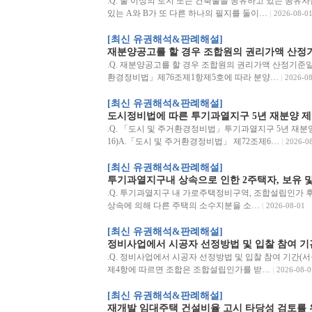
.Q. 둘 이상의 토지 또는 건축물을 공유하고 있는 공유
있는 A와 B가 또 다른 하나의 필지를 둘이…
2026-08-0
[최신 유권해석&판례해설]
재분양공고를 할 경우 조합원의 권리가액 산정
.Q. 재분양공고를 할 경우 조합원의 권리가액 산정기준일(서
환경정비법」제76조제1항제5호에 따라 분양…
2026-08
[최신 유권해석&판례해설]
도시정비법에 따른 투기과열지구 5년 재분양 제
.Q. 「도시 및 주거환경정비법」투기과열지구 5년 재분양 
16)A.「도시 및 주거환경정비법」 제72조제6…
2026-0
[최신 유권해석&판례해설]
투기과열지구내 상속으로 인한 2주택자, 보유 및
.Q. 투기과열지구 내 가로주택정비구역, 조합설립인가 후 
상속에 의해 다른 주택의 소수지분을 소…
2026-08-01
[최신 유권해석&판례해설]
정비사업에서 시공자 선정방법 및 입찰 참여 기
.Q. 정비사업에서 시공자 선정방법 및 입찰 참여 기간(서울시
제4항에 따르면 조합은 조합설립인가를 받…
2026-08-0
[최신 유권해석&판례해설]
재개발 임대주택 건설비율 고시 타당성 검토를 위