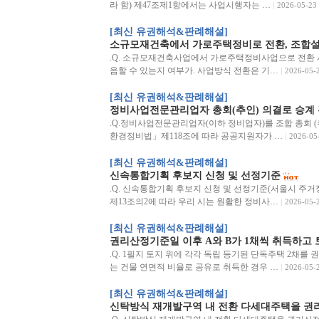
라 함) 제47조제1항에서는 사업시행자는 …
2026-05-23
[최신 유권해석&판례해설]
소규모재건축에서 가로주택정비로 전환, 조합
.Q. 소규모재건축사업에서 가로주택정비사업으로 전환 
음할 수 있는지 여부가. 사업방식 전환은 기…
2026-05-
[최신 유권해석&판례해설]
정비사업전문관리업자 총회(추인) 의결로 승계 
.Q.정비사업전문관리업자(이하 정비업자)를 조합 총회 (
환경정비법」제118조에 따라 공공지원자가 …
2026-05
[최신 유권해석&판례해설]
신속통합기획 후보지 신청 및 선정기준
.Q. 신속통합기획 후보지 신청 및 선정기준(서울시 주거정비
제13조의2에 따라 우리 시는 원활한 정비사…
2026-05-
[최신 유권해석&판례해설]
권리산정기준일 이후 A와 B가 1채씩 취득하고 
.Q. 1필지 토지 위에 각각 독립 등기된 단독주택 2채를
는 건물 연면적 비율로 공유로 취득한 경우 …
2026-05-
[최신 유권해석&판례해설]
신탁방식 재개발구역 내 전환 다세대주택을 권