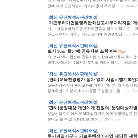
.Q. 신탁방식 재개발구역 내 전환 다세대주택을 권리산
관에 따라 판단하는지 여부(서울시 주거정…
2026-05-2
[최신 유권해석&판례해설]
'기존무허가건물행위완화신고사무처리지침' 제6
.Q. 「서울특별시 기존무허가건축물 업무 처리 기준」 
신고사무처리지침」 제6조 근거해 확인원발급…
2026-
[최신 유권해석&판례해설]
토지 90㎡ 합산에 공유지분 포함여부
.Q. 토지 90㎡ 합산에 공유지분 포함여부(서울시 주거정비과
항제3호에서는 ‘1필지의 토지를 권리산정기…
2026-05
[최신 유권해석&판례해설]
[판례]교육환경평가 절차 없이 사업시행계획인가
교육환경평가서 승인절차를 거치지 아니한 채 사업시행
행계획인가처분의 취소사유를 구성한다고 볼 …
2026-
[최신 유권해석&판례해설]
[판례]분양대상 개인에게 전원의 '분양대상자별
분양신청 단계에서 분양대상자 개인에게 분양대상자 전
한다고 볼 수 없다 (대법원 2024…
2026-05-20
[최신 유권해석&판례해설]
투기과열지구내 가로주택정비사업 재당첨 제한