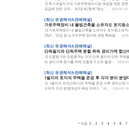
.Q.투기과열지구내 가로주택정비사업 재당첨 제한 관련 질의
공급에 관한 규칙」 제3조제2항제7호는 '…
2026-05-16
[최신 유권해석&판례해설]
가로주택정비 내 불법건축물 소유자도 토지등소
.Q.가로주택정비 내 불법건축물 소유자도 토지등소유자로 
29)A.「빈집 및 소규모주택 정비에 관한 특례법…
2026
[최신 유권해석&판례해설]
단독필지와 단독주택 분할 취득 권리가액 합산
.Q.조합원 A와 조합원 B는 각각 단독 필지와 단독 주택
의 권리가액 증가를 위해 조합원 A 소유 물권…
2026-05
[최신 유권해석&판례해설]
1필지의 토지의 주택을 준공 후 각각 분리 분양
.Q. 1필지의 토지(130㎡)의 주택을 준공 이후 권리산
소유자 각각 분양대상자 해당 여부A.「서…
2026-05-16
처음
1
2
3
4
5
6
7