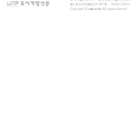
동) 한신인터밸리24 907호
|
Tel:02-2183-
Copyright ⓒ
udp.or.kr
All rights reserved.