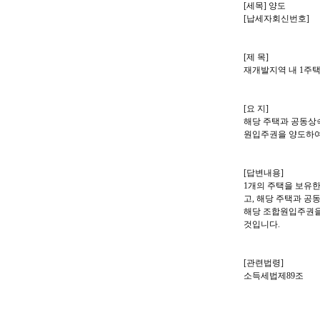
[세목] 양도
[납세자회신번호]
[제 목]
재개발지역 내 1주
[요 지]
해당 주택과 공동상
원입주권을 양도하여
[답변내용]
1개의 주택을 보유한
고, 해당 주택과 
해당 조합원입주권을
것입니다.
[관련법령]
소득세법제89조