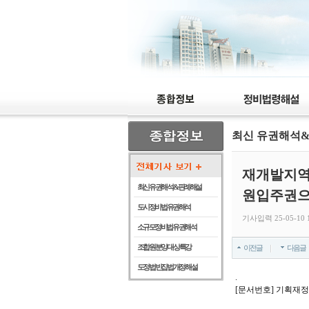
최신 유권해석
재개발지역
최신 유권해석 & 판례해설
원입주권으
도시정비법 유권해석
기사입력 25-05-10 1
소규모정비법 유권해석
조합원 분양 대상 특강
이전글
다음글
도정법 빈집법 개정 해설
.
[문서번호] 기획재정부 재