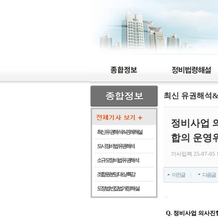
최신 유권해석
정비사업 
최신 유권해석 & 판례해설
합의 운영
도시정비법 유권해석
기사입력 25-07-05 1
소규모정비법 유권해석
조합원 분양 대상 특강
이전글
다음글
도정법 빈집법 개정 해설
.
Q.
정비사업 의사진행