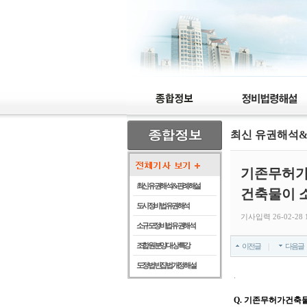
최신 유권해석
기존무허가
최신 유권해석 & 판례해설
건축물이 소
도시정비법 유권해석
기사입력 26-02-28 1
소규모정비법 유권해석
조합원 분양 대상 특강
이전글
다음글
도정법 빈집법 개정 해설
.
Q.
기존무허가건축물 