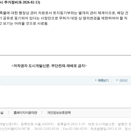
시 주거정비과 2026-02-13
)
축물에 대한 행정상 관리 자료로서 토지등기부와는 별개의 관리 체계이므로, 해당 건
가 공유로 등기되어 있다는 사정만으로 무허가 대장 상 명의변경을 제한하여야 할 직
고 보기는 어려울 것으로 사료됨.
<저작권자 도시개발신문. 무단전재-재배포 금지>
목록보기
맨위로
료실
홈페이지이용약관
개인정보보호정책
개발신문(주)
|
등록번호:서울,아02031
|
등록일자:2012.3.19
|
제호:도시개발신문
|
발행인·
한신인터밸리24 907호
|
Tel:02-2183-0516
|
Fax:02-566-0519
|
최초발행일:2012.6.29
|
청소