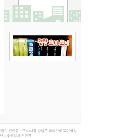
편집인:전연규
|
주소:서울 강남구 테헤란로 322(역삼
년보호책임자:전연규