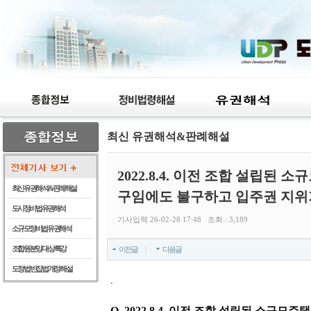
최신 유권해석&판례해설
2022.8.4. 이전 조합 설립된
최신 유권해석 & 판례해설
구임에도 불구하고 입주권 지위
도시정비법 유권해석
기사입력 26-02-28 17:48 조회 : 3,189
소규모정비법 유권해석
조합원 분양 대상 특강
이전글
다음글
도정법 빈집법 개정 해설
.
Q.
2022.8.4. 이전 조합 설립된 소