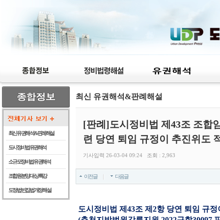
최신 유권해석&판례해설
[판례]도시정비법 제43조 조합
최신 유권해석 & 판례해설
련 당연 퇴임 규정이 추진위도
도시정비법 유권해석
기사입력 26-03-04 09:24 조회 : 2,963
소규모정비법 유권해석
조합원 분양 대상 특강
이전글
다음글
도정법 빈집법 개정 해설
도시정비법 제43조 제2항 당연 퇴임 규
(춘천지방법원강릉지원 2022구합30097 