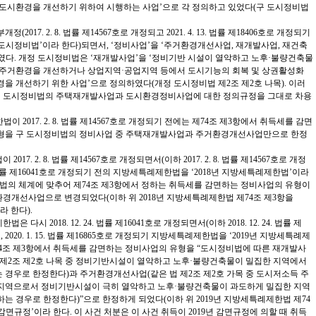
 도시환경을 개선하기 위하여 시행하는 사업’으로 각 정의하고 있었다(구 도시정비법
2017. 2. 8. 법률 제14567호로 개정되고 2021. 4. 13. 법률 제18406호로 개정되기
정 도시정비법’이라 한다)되면서, ‘정비사업’을 ‘주거환경개선사업, 재개발사업, 재건축
였다. 개정 도시정비법은 ‘재개발사업’을 ‘정비기반 시설이 열악하고 노후·불량건축물
 주거환경을 개선하거나 상업지역·공업지역 등에서 도시기능의 회복 및 상권활성화
을 개선하기 위한 사업’으로 정의하였다(개정 도시정비법 제2조 제2호 나목). 이러
 구 도시정비법의 주택재개발사업과 도시환경정비사업에 대한 정의규정을 그대로 차용
법이 2017. 2. 8. 법률 제14567호로 개정되기 전에는 제74조 제3항에서 취득세를 감면
형을 구 도시정비법의 정비사업 중 주택재개발사업과 주거환경개선사업만으로 한정
17. 2. 8. 법률 제14567호로 개정되면서(이하 2017. 2. 8. 법률 제14567호로 개정
 24. 법률 제16041호로 개정되기 전의 지방세특례제한법을 ‘2018년 지방세특례제한법’이라
법의 체계에 맞추어 제74조 제3항에서 정하는 취득세를 감면하는 정비사업의 유형이
경개선사업으로 변경되었다(이하 위 2018년 지방세특례제한법 제74조 제3항을
라 한다).
은 다시 2018. 12. 24. 법률 제16041호로 개정되면서(이하 2018. 12. 24. 법률 제
, 2020. 1. 15. 법률 제16865호로 개정되기 지방세특례제한법을 ‘2019년 지방세특례제
74조 제3항에서 취득세를 감면하는 정비사업의 유형을 “도시정비법에 따른 재개발사
 제2조 제2호 나목 중 정비기반시설이 열악하고 노후·불량건축물이 밀집한 지역에서
경우로 한정한다)과 주거환경개선사업(같은 법 제2조 제2호 가목 중 도시저소득 주
지역으로서 정비기반시설이 극히 열악하고 노후·불량건축물이 과도하게 밀집한 지역
는 경우로 한정한다)”으로 한정하게 되었다(이하 위 2019년 지방세특례제한법 제74
년 감면규정’이라 한다. 이 사건 처분은 이 사건 취득이 2019년 감면규정에 의할 때 취득