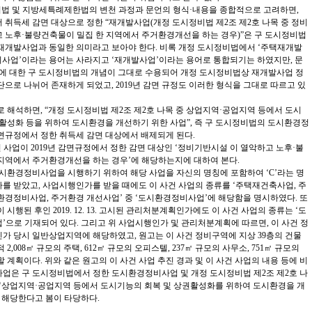
비법 및 지방세특례제한법의 변천 과정과 문언의 형식·내용을 종합적으로 고려하면,
서 취득세 감면 대상으로 정한 “재개발사업(개정 도시정비법 제2조 제2호 나목 중 정비
 노후·불량건축물이 밀집 한 지역에서 주거환경개선을 하는 경우)”은 구 도시정비법
재개발사업과 동일한 의미라고 보아야 한다. 비록 개정 도시정비법에서 ‘주택재개발
비사업’이라는 용어는 사라지고 ‘재개발사업’이라는 용어로 통합되기는 하였지만, 문
업에 대한 구 도시정비법의 개념이 그대로 수용되어 개정 도시정비법상 재개발사업 정
으로 나뉘어 존재하게 되었고, 2019년 감면 규정도 이러한 형식을 그대로 따르고 있
 해석하면, “개정 도시정비법 제2조 제2호 나목 중 상업지역·공업지역 등에서 도시
활성화 등을 위하여 도시환경을 개선하기 위한 사업”, 즉 구 도시정비법의 도시환경정
감면규정에서 정한 취득세 감면 대상에서 배제되게 된다.
건 사업이 2019년 감면규정에서 정한 감면 대상인 ‘정비기반시설 이 열악하고 노후·불
지역에서 주거환경개선을 하는 경우’에 해당하는지에 대하여 본다.
시환경정비사업을 시행하기 위하여 해당 사업을 자신의 명칭에 포함하여 ‘C’라는 명
 받았고, 사업시행인가를 받을 때에도 이 사건 사업의 종류를 ‘주택재건축사업, 주
환경정비사업, 주거환경 개선사업’ 중 ‘도시환경정비사업’에 해당함을 명시하였다. 또
시행된 후인 2019. 12. 13. 고시된 관리처분계획인가에도 이 사건 사업의 종류는 ‘도
으로 기재되어 있다. 그리고 위 사업시행인가 및 관리처분계획에 따르면, 이 사건 정
가 당시 일반상업지역에 해당하였고, 원고는 이 사건 정비구역에 지상 39층의 건물
2,008㎡ 규모의 주택, 612㎡ 규모의 오피스텔, 237㎡ 규모의 사무소, 751㎡ 규모의
 계획이다. 위와 같은 원고의 이 사건 사업 추진 경과 및 이 사건 사업의 내용 등에 비
 사업은 구 도시정비법에서 정한 도시환경정비사업 및 개정 도시정비법 제2조 제2호 나
 ‘상업지역·공업지역 등에서 도시기능의 회복 및 상권활성화를 위하여 도시환경을 개
 해당한다고 봄이 타당하다.