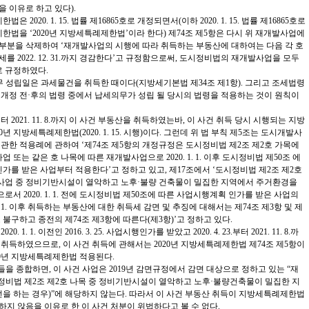
을 이유로 하고 있다).
은 2020. 1. 15. 법률 제16865호로 개정되면서(이하 2020. 1. 15. 법률 제16865호로
법을 ‘2020년 지방세특례제한법’이라 한다) 제74조 제5항은 다시 위 재개발사업에
부분을 삭제하여 ‘재개발사업의 시행에 따라 취득하는 부동산에 대하여는 다음 각 호
를 2022. 12. 31.까지 경감한다’고 규정함으로써, 도시정비법의 재개발사업을 모두
 규정하였다.
무 성립일은 과세물건을 취득한 때이다(지방세기본법 제34조 제1항). 그리고 조세법령
 개정 전·후의 법령 중에서 납세의무가 성립 될 당시의 법령을 적용하는 것이 원칙이
23.부터 2021. 11. 8.까지 이 사건 부동산을 취득하였는바, 이 사건 취득 당시 시행되는 지방
년 지방세특례제한법(2020. 1. 15. 시행)이다. 그런데 위 법 부칙 제5조는 도시개발사
 관한 적용례에 관하여 ‘제74조 제5항의 개정규정은 도시정비법 제2조 제2호 가목에
또는 같은 호 나목에 따른 재개발사업으로 2020. 1. 1. 이후 도시정비법 제50조 에
를 받은 사업부터 적용한다’고 정하고 있고, 제17조에서 ‘도시정비법 제2조 제2호
사업 중 정비기반시설이 열악하고 노후·불량 건축물이 밀집한 지역에서 주거환경을
서 2020. 1. 1. 전에 도시정비법 제50조에 따른 사업시행계획 인가를 받은 사업의
 1. 1. 이후 취득하는 부동산에 대한 취득세 감면 및 추징에 대해서는 제74조 제3항 및 제
 불구하고 종전의 제74조 제3항에 따른다(제3항)’고 정하고 있다.
. 1. 1. 이전인 2016. 3. 25. 사업시행인가를 받았고 2020. 4. 23.부터 2021. 11. 8.까
 취득하였으므로, 이 사건 취득에 관해서는 2020년 지방세특례제한법 제74조 제5항이
019년 지방세특례제한법 적용된다.
정들을 종합하면, 이 사건 사업은 2019년 감면규정에서 감면 대상으로 정하고 있는 “재
정비법 제2조 제2호 나목 중 정비기반시설이 열악하고 노후·불량건축물이 밀집한 지
을 하는 경우)”에 해당하지 않는다. 따라서 이 사건 부동산 취득이 지방세특례제한법
하지 않음을 이유로 한 이 사건 처분이 위법하다고 볼 수 없다.