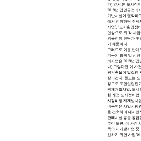
가) 앞서 본 도시정
2019년 감면규정에
기반시설이 열악하고
에서 정의하던 주택
사업’, ‘도시환경정
언상으로 위 각 사
의규정의 전단과 후단
기 때문이다.
그러므로 이를 반대로
기능의 회복 및 상권
비사업은 2019년 
나) 그렇다면 이 사
량건축물이 밀집한 
살피건대, 원고는 도
칭으로 조합설립인가를
택재개발사업, 도시
한 개정 도시정비법이 
시정비형 재개발사업’
비구역은 사업시행인
을 건축하여 대지면적 
판매시설 등을 공급할
추어 보면, 이 사건
목의 재개발사업 중
선하기 위한 사업’에