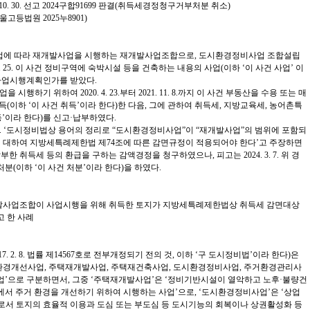
10. 30. 선고 2024구합91699 판결(취득세경정청구거부처분 취소)
소(서울고등법원 2025누8901)
비법에 따라 재개발사업을 시행하는 재개발사업조합으로, 도시환경정비사업 조합설립
. 3. 25. 이 사건 정비구역에 숙박시설 등을 건축하는 내용의 사업(이하 ‘이 사건 사업’ 이
 사업시행계획인가를 받았다.
을 시행하기 위하여 2020. 4. 23.부터 2021. 11. 8.까지 이 사건 부동산을 수용 또는 매
득(이하 ‘이 사건 취득’이라 한다)한 다음, 그에 관하여 취득세, 지방교육세, 농어촌특
등’이라 한다)를 신고·납부하였다.
 1. 23. ‘도시정비법상 용어의 정리로 “도시환경정비사업”이 “재개발사업”의 범위에 포함되
에 대하여 지방세특례제한법 제74조에 따른 감면규정이 적용되어야 한다’고 주장하면
부한 취득세 등의 환급을 구하는 감액경정을 청구하였으나, 피고는 2024. 3. 7. 위 경
분(이하 ‘이 사건 처분’이라 한다)을 하였다.
사업조합이 사업시행을 위해 취득한 토지가 지방세특례제한법상 취득세 감면대상
 한 사례
17. 2. 8. 법률 제14567호로 전부개정되기 전의 것, 이하 ‘구 도시정비법’이라 한다)은
거환경개선사업, 주택재개발사업, 주택재건축사업, 도시환경정비사업, 주거환경관리사
업’으로 구분하면서, 그중 ‘주택재개발사업’은 ‘정비기반시설이 열악하고 노후·불량건
서 주거 환경을 개선하기 위하여 시행하는 사업’으로, ‘도시환경정비사업’은 ‘상업
로서 토지의 효율적 이용과 도심 또는 부도심 등 도시기능의 회복이나 상권활성화 등