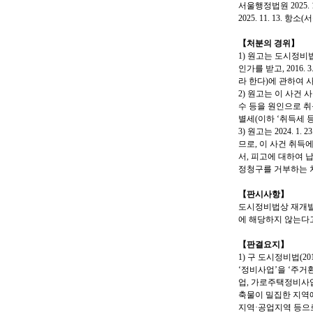
서울행정법원 2025. 
2025. 11. 13. 항
【처분의 경위】
1) 원고는 도시정
인가를 받고, 2016
라 한다)에 관하여
2) 원고는 이 사건 사업
수 등을 원인으로 취
별세(이하 ‘취득세 
3) 원고는 2024.
므로, 이 사건 취득
서, 피고에 대하여 납
정청구를 거부하는 처
【판시사항】
도시정비법상 재개발
에 해당하지 않는다고
【판결요지】
1) 구 도시정비법(20
‘정비사업’을 ‘주
업, 가로주택정비사
축물이 밀집한 지역에
지역·공업지역 등으