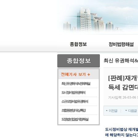
최신 유권해석
[판례]재
최신 유권해석 & 판례해설
득세 감면
도시정비법 유권해석
기사입력 26-03-06 1
소규모정비법 유권해석
조합원 분양 대상 특강
이전글
다음글
도정법 빈집법 개정 해설
도시정비법상 재개발
에 해당하지 않는다고 