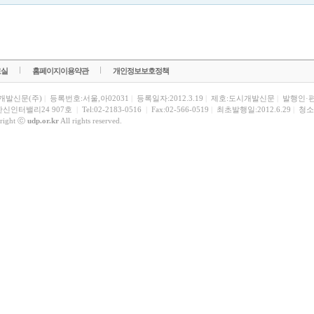
료실
홈페이지이용약관
개인정보보호정책
개발신문(주)
|
등록번호:서울,아02031
|
등록일자:2012.3.19
|
제호:도시개발신문
|
발행인·
한신인터밸리24 907호
|
Tel:02-2183-0516
|
Fax:02-566-0519
|
최초발행일:2012.6.29
|
청소
right ⓒ
udp.or.kr
All rights reserved.