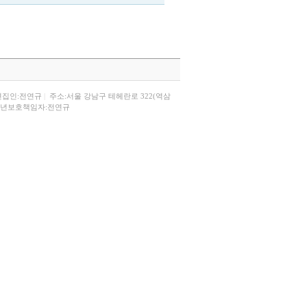
편집인:전연규
|
주소:서울 강남구 테헤란로 322(역삼
년보호책임자:전연규