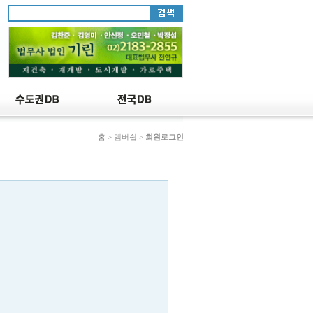
홈
> 멤버쉽 >
회원로그인