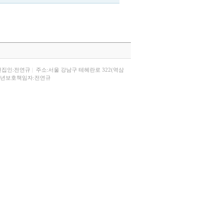
편집인:전연규
|
주소:서울 강남구 테헤란로 322(역삼
년보호책임자:전연규