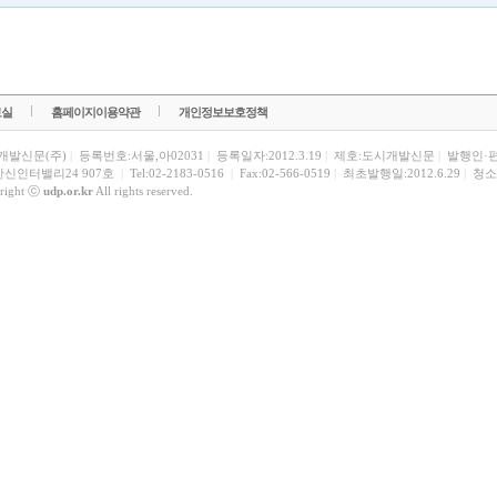
료실
홈페이지이용약관
개인정보보호정책
개발신문(주)
|
등록번호:서울,아02031
|
등록일자:2012.3.19
|
제호:도시개발신문
|
발행인·
한신인터밸리24 907호
|
Tel:02-2183-0516
|
Fax:02-566-0519
|
최초발행일:2012.6.29
|
청소
right ⓒ
udp.or.kr
All rights reserved.