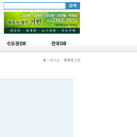
홈
> 멤버쉽 >
회원로그인