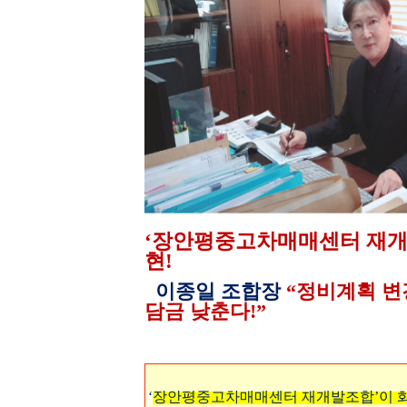
‘장안평중고차매매센터 재개
현
!
이종일 조합장
“
정비계획 변
담금 낮춘다
!”
‘
장안평중고차매매센터 재개발조합’이 화