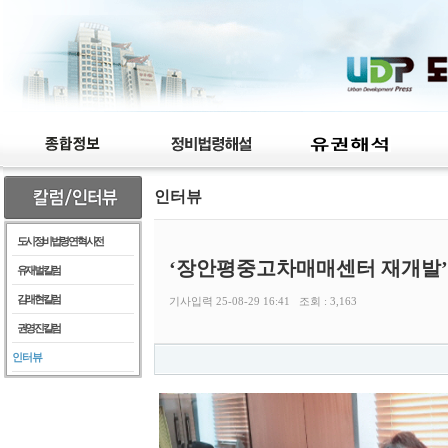
인터뷰
도시정비법령 연혁 사전
‘장안평중고차매매센터 재개발’
유재벌 칼럼
김래현 칼럼
기사입력 25-08-29 16:41 조회 : 3,163
권영진 칼럼
인터뷰