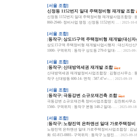
[서울 조합]
신정동 1152번지 일대 주택정비형 재개발 조합
신정동 1152번지 일대 주택정비형 재개발사업조합장 : 윤정
860-2940- 정비사업 명칭 :신정동 1152번지 …
2025-10-
[서울 조합]
동작구
상도15구역 주택정비형 재개발(대신자
[
]
상도15구역 주택정비형 재개발사업시행자 : 대신자산신탁(주)
1000- 구역위치 : 동작구 상도동 279-0 일대- …
2025-09-
[서울 조합]
동작구
신대방역세권 재개발 조합
[
]
신대방역세권 재개발정비사업조합장 : 김형선사무소 : 동작구 신
작구 신대방동 600-14- 면적 : 587.47㎡-…
2025-09-19
[서울 조합]
동작구
극동강변 소규모재건축 조합
[
]
극동강변 소규모재건축 정비사업조합장 : 김찬희사무소 : 동작구
1560- 구역위치 : 동작구 본동 148-2 일대- …
2025-09-18
[서울 조합]
동작구
노량진역 은하맨션 일대 가로주택정비
[
]
노량진역 은하맨션 일대 가로주택정비사업조합장 : 김남순
화 :02-815-0881- 구역위치 : 동작구 노량진…
2025-09-1