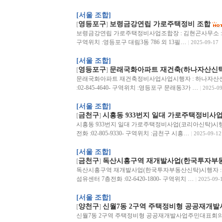
[서울 조합]
영등포구
보령금강연립 가로주택정비 조합
[
]
보령금강연립 가로주택정비사업조합장 : 김현곤사무소 : 영등포구 
구역위치 :영등포구 대림3동 786 외 13필…
2025-09-17
[서울 조합]
영등포구
문래국화아파트 재건축(하나자산신탁
[
]
문래국화아파트 재건축정비사업사업시행자 : 하나자산신탁사무
:02-845-4640- 구역위치 :영등포구 문래동3가 …
2025-09
[서울 조합]
금천구
시흥동 933번지 일대 가로주택정비사
[
]
시흥동 933번지 일대 가로주택정비사업(코리아신탁)시행자
전화 :02-805-9330- 구역위치 :금천구 시흥…
2025-09-12
[서울 조합]
금천구
독산시흥구역 재개발사업(한국투자부
[
]
독산시흥구역 재개발사업(한국투자부동산신탁)시행자 : 
섬유센터 7층전화 :02-6420-1800- 구역위치 …
2025-09-
[서울 조합]
양천구
신월7동 2구역 주택정비형 공공재개발
[
]
신월7동 2구역 주택정비형 공공재개발사업주민대표회의 :