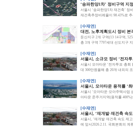
‘송파한양1차’ 정비구역 지정
서울시 ‘송파한양1차 재건축’ 정비
재건축추정비례율이 98.43%로 
[수재연]
대전, 노후계획도시 정비 본격
둔산지구 2개 구역(13·14구역, 5
총 3개 구역 7797세대 선도지구
[수재연]
서울시, 소규모 정비 ‘전자투표
서울시 모아타운 ‘전자투표·총회 활
대 300만원올해 총 20개 내외의 
[수재연]
서울시, 모아타운 용적률 ‘최대
서울시 ‘모아타운·모아주택사업 
아타운 준주거지역(용적률 400%
[수재연]
서울시, ‘재개발·재건축 속도 
서울시, ‘재개발·재건축 속도 제고’
에 앞서2026.2.11. 국회본회의