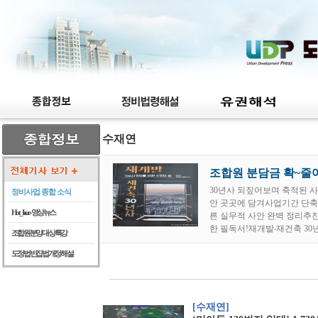
수재연
조합원 분담금 확~줄여
30년사 되짚어보며 축적된 사
정비사업 종합 소식
안 곳곳에 담겨사업기간 단축
Hot_Issue - 영상뉴스
른 실무적 사안 완벽 정리추진
한 필독서!재개발‧재건축 3
조합원 분양 대상 특강
도정법 빈집법 개정 해설
[수재연]