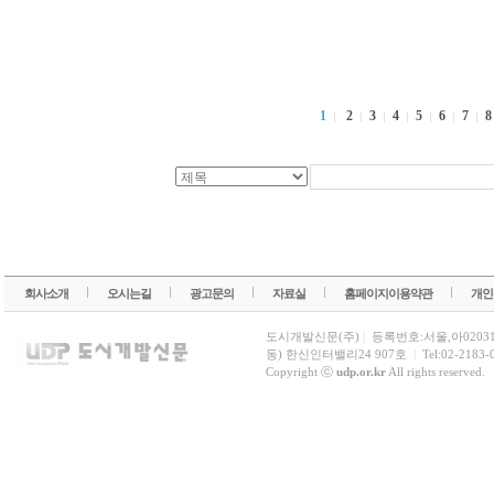
1
2
3
4
5
6
7
회사소개
오시는길
광고문의
자료실
홈페이지이용약관
개인
도시개발신문(주)
|
등록번호:서울,아0203
동) 한신인터밸리24 907호
|
Tel:02-2183-
Copyright ⓒ
udp.or.kr
All rights reserved.