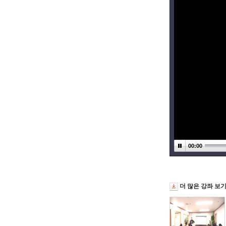
00:00
더 많은 강좌 보