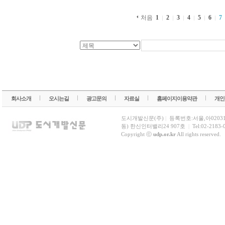
처음
1
2
3
4
5
6
7
회사소개
오시는길
광고문의
자료실
홈페이지이용약관
개인
도시개발신문(주)
|
등록번호:서울,아0203
동) 한신인터밸리24 907호
|
Tel:02-2183-
Copyright ⓒ
udp.or.kr
All rights reserved.