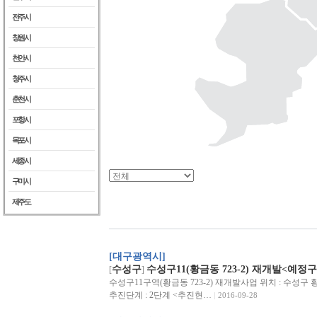
전주시
창원시
천안시
청주시
춘천시
포항시
목포시
세종시
구미시
제주도
[대구광역시]
수성구
수성구11(황금동 723-2) 재개발<예정
[
]
수성구11구역(황금동 723-2) 재개발사업 위치 : 수성구 황금동
추진단계 : 2단계 <추진현…
2016-09-28