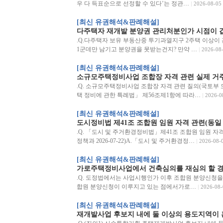
우 다 득표순으로 선정할 수 있다’는 정관…
2026-08-05
[최신 유권해석&판례해설]
다주택자 재개발 분양권 관리처분인가 시점이 
.Q.다주택자 보유 부동산중 투기과열지구 2주택 이상
1군데만 남기고 분양권을 못받는건지? 만약 …
2026-08
[최신 유권해석&판례해설]
소규모주택정비사업 조합장 자격 관련 실제 거
.Q. 소규모주택정비사업 조합장 자격 관련 질의(국토부 도심
택 정비에 관한 특례법」 제56조제1항에 따라…
2026-0
[최신 유권해석&판례해설]
도시정비법 제41조 조합원 임원 자격 관련(동일
.Q. 「도시 및 주거환경정비법」제41조 조합원 임원 자
정책과 2026-07-22)A.「도시 및 주거환경정…
2026-08-
[최신 유권해석&판례해설]
가로주택정비사업에서 건축심의를 재심의 할 경
.Q. 도정법에서는 사업시행인가 이후 조합원 분양신청을
합원 분양신청이 이루지고 있는 점에서가로…
2026-08-
[최신 유권해석&판례해설]
재개발사업 후보지 내에 둘 이상의 용도지역이 