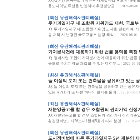
.Q.(질의1) 신속통합기획 주택재개발사업 후보지 내에 
용도지역별 특성을 반영하여 추정분담금…
2026-08-01
[최신 유권해석&판례해설]
투기과열지구 내 조합원 지위양도 제한, 국토부 
.Q. 투기과열지구 내 조합원 지위양도 제한 관련하여, 서울
등 처리 시 변경된 국토교통부 법령 해석…
2026-08-01
[최신 유권해석&판례해설]
가처분사건에 대응하기 위한 법률 용역을 특정 
.Q. 정비사업 조합이 가처분사건에 대응하기 위한 법률 
규모로 수의계약을 체결할 수 있는지 여부…
2026-08-0
[최신 유권해석&판례해설]
둘 이상의 토지 또는 건축물을 공유하고 있는 
.Q. 둘 이상의 토지 또는 건축물을 공유하고 있는 공유
있는 A와 B가 또 다른 하나의 필지를 둘이…
2026-08-0
[최신 유권해석&판례해설]
재분양공고를 할 경우 조합원의 권리가액 산정
.Q. 재분양공고를 할 경우 조합원의 권리가액 산정기준일(서
환경정비법」제76조제1항제5호에 따라 분양…
2026-08
[최신 유권해석&판례해설]
도시정비법에 따른 투기과열지구 5년 재분양 제