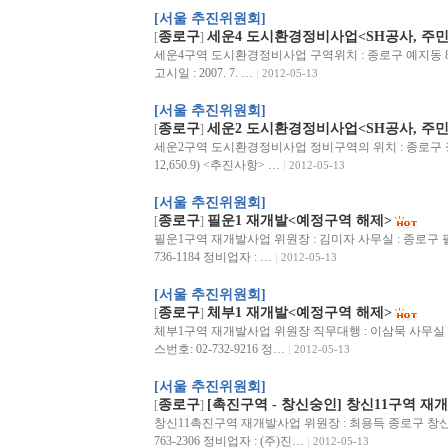
[서울 추진위원회]
종로구
세운4 도시환경정비사업<SH공사, 주
[
]
세운4구역 도시환경정비사업 구역위치 : 종로구 예지동 85번지 일
고시일 : 2007. 7. …
2012-05-13
[서울 추진위원회]
종로구
세운2 도시환경정비사업<SH공사, 주
[
]
세운2구역 도시환경정비사업 정비구역의 위치 : 종로구 장사동 
12,650.9) <추진사항> …
2012-05-13
[서울 추진위원회]
종로구
필운1 재개발<예정구역 해제>
[
]
필운1구역 재개발사업 위원장 : 김미자 사무실 : 종로구 필운동 1
736-1184 정비업자 : …
2012-05-13
[서울 추진위원회]
종로구
체부1 재개발<예정구역 해제>
[
]
체부1구역 재개발사업 위원장 직무대행 : 이삼묵 사무실 : 종로
스번호: 02-732-9216 정…
2012-05-13
[서울 추진위원회]
종로구
[촉진구역 - 창신숭인] 창신11구역 재
[
]
창신11촉진구역 재개발사업 위원장 : 최용득 종로구 창신3동 23-
763-2306 정비업자 : (주)진…
2012-05-13