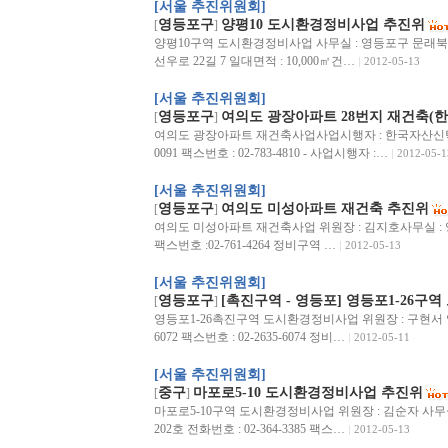
[서울 추진위원회]
영등포구
양평10 도시환경정비사업 추진위
[
]
양평10구역 도시환경정비사업 사무실 : 영등포구 문래북로 51-
선우로 22길 7 일대면적 : 10,000㎡건…
2012-05-13
[서울 추진위원회]
영등포구
여의도 광장아파트 28번지 재건축(
[
]
여의도 광장아파트 재건축사업사업시행자 : 한국자산신탁영등
0091 팩스번호 : 02-783-4810 - 사업시행자 :…
2012-05-1
[서울 추진위원회]
영등포구
여의도 미성아파트 재건축 추진위
[
]
여의도 미성아파트 재건축사업 위원장 : 김지호사무실 : 영등
팩스번호 :02-761-4264 정비구역 …
2012-05-13
[서울 추진위원회]
영등포구
[촉진구역 - 영등포] 영등포1-26
[
]
영등포1-26촉진구역 도시환경정비사업 위원장 : 구현서 영등포
6072 팩스번호 : 02-2635-6074 정비…
2012-05-11
[서울 추진위원회]
중구
마포로5-10 도시환경정비사업 추진위
[
]
마포로5-10구역 도시환경정비사업 위원장 : 김순자 사무실
202호 전화번호 : 02-364-3385 팩스…
2012-05-13