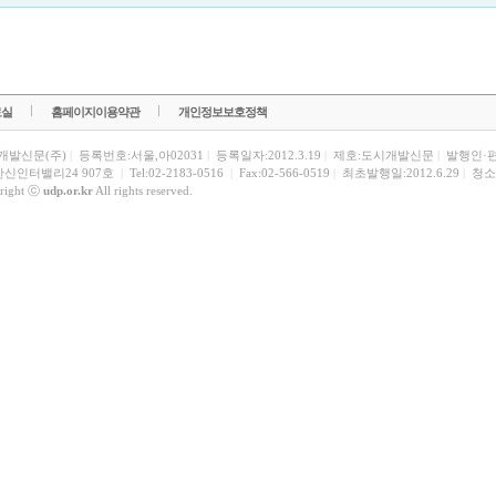
료실
홈페이지이용약관
개인정보보호정책
개발신문(주)
|
등록번호:서울,아02031
|
등록일자:2012.3.19
|
제호:도시개발신문
|
발행인·
한신인터밸리24 907호
|
Tel:02-2183-0516
|
Fax:02-566-0519
|
최초발행일:2012.6.29
|
청소
right ⓒ
udp.or.kr
All rights reserved.