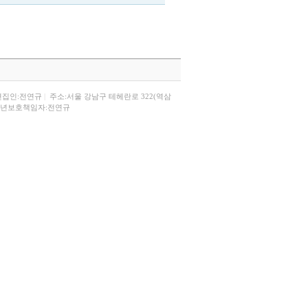
편집인:전연규
|
주소:서울 강남구 테헤란로 322(역삼
년보호책임자:전연규