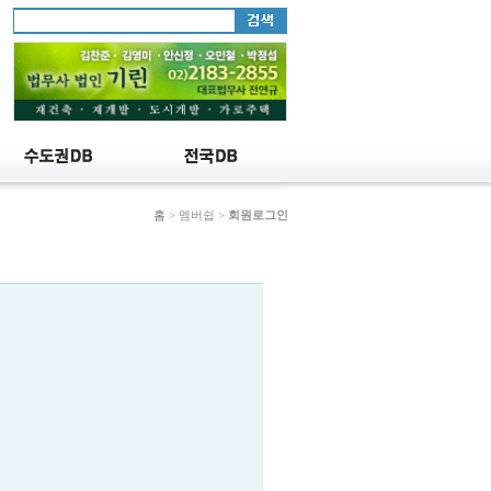
홈
> 멤버쉽 >
회원로그인