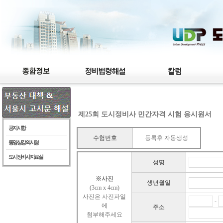
제25회 도시정비사 민간자격 시험 응시원서
공지사항
수험번호
등록후 자동생성
동영상강의 시청
도시정비사 자료실
성명
※사진
생년월일
(3cm x 4cm)
사진은 사진파일
-
에
주소
첨부해주세요